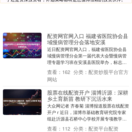
配资网官网入口 福建省医院协会县
域慢病管理分会落地安溪
近日配资网官网入口，福建省医院协会县
域慢病管理分会第一届代表大会暨慢病管
理专题学习班在安溪县医院举办，标志着
福建省医院协会县域慢病管理分会正式落
查看：
162
分类：
配资炒股平台官方
地安溪，为全省县....
网站
股票在线配资开户 淄博沂源：深耕
乡土育新苗 教研下沉活水来 ​
大众网记者 齐春菊 淄博报道股票在线配资
开户 r 近日，淄博市基础教育研究院专家
组赴沂源县石桥中心学校开展专项教学视
导。此次行动，不仅是一次常规的检查督
查看：
112
分类：
配资平台配资
导，更是....